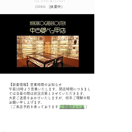
TEL.095-822-1571
OPEN
(休業中)
【新着情報】営業時間のお知らせ
午前10時より営業いたします。閉店時間につきまし
ては当面の間は状況次第とさせていただきます。
大変ご迷惑をおかけいたしますが、何卒ご理解の程
お願い申し上げます。
（ご来店予約を承っております
ご予約フォーム
）