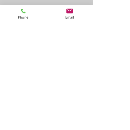
​ご予約フォームへ
Phone
Email
clickして居ながらSHOPPINGを
予約してみよう！