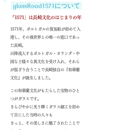
glassRoad1571について
「
1571」は長崎文化のはじまりの年
1571年、ポルトガルの貿易船が初めて入
港し、その後世界との唯一の窓口であっ
た長崎。
以降流入するポルトガル・オランダ・中
国など様々な異文化を受け入れ、それら
が混ざり合うことで長崎独自の『和華蘭
文化』が誕生しました。
この和華蘭文化がもたらした宝物のひと
つがガラスです。
きらびやかに光り輝くガラス細工を初め
て目にした当時の人々も
きっと、その美しさに魅了されたことで