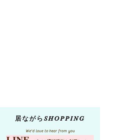
居ながらSHOPPING
We'd love to hear from you
LINE