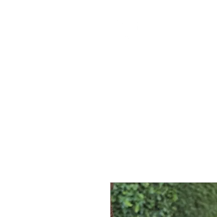
HOME
SHOPPING
べっ