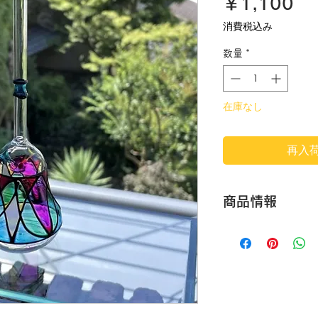
価
￥1,100
格
消費税込み
数量
*
在庫なし
再入
商品情報
管の先から空気を吹き
愛らしい音が響くガ
(約 高さ14.5cm × 
【ご注意】
1点ずつ手づくりの
が異なる場合がござ