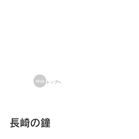
ログイン
送料
特定商取引法に基づく表示・支払い
交通アクセス
お問い合わせ
Shop
​トップへ
 長崎の鐘