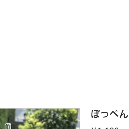
甲
店内風景
買い忘れた方へ
ブログ
ぽっぺん