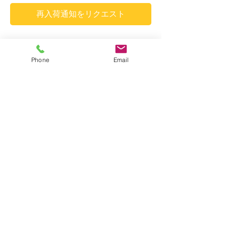
再入荷通知をリクエスト
約 高さ33cm × 径21cm
Phone
Email
お花を組み合わせた立体的なステンドラン
プ。
温かみと柔らかさを感じさせる丸いフォルム
大型商品の送料について
と
鮮やかなグリーンが癒しと元気を与えてくれ
＊この商品は、大型サイズの送料を適用させ
ます。
ていただきます。自動計算には反映されませ
んが、店舗スタッフより正しい支払い金額を
メールさせていただきます。
【ご注意】
Shop
​トップへ
写真撮影の光の状況や、お客様のお使いのモ
ニター設定などにより、実際の商品と色味が
若干異なって見える場合がございます。