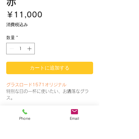
赤
価
￥11,000
格
消費税込み
数量
*
カートに追加する
グラスロード1571オリジナル
特別な日の一杯に使いたい、お洒落なグラ
ス。
商品情報
Phone
Email
鈴木先生が作り上げるグラスロード1571オ
リジナルは、長崎ならではの模様で、特に人