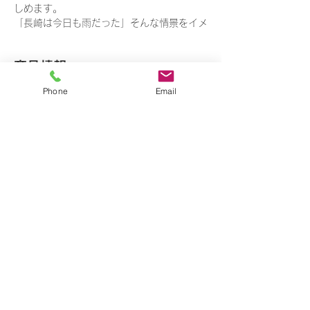
しめます。
「長崎は今日も雨だった」そんな情景をイメ
ージに、市花であるあじさいと雨の石畳を描
いた一枚です。
商品情報
Phone
Email
約 縦33cm × 横27cm
大型商品の送料について
入荷の度に配色が異なるため、“在庫なし”表
記にしております。
＊この商品は、大型サイズの送料を適用させ
ご購入ご希望の方は、まずお電話かお問い合
オーダー商品について
ていただきます。自動計算には反映されませ
わせフォームから状況をご確認ください。
んが、店舗スタッフより正しい支払い金額を
【特別注文承ります】
メールさせていただきます。
【ご注意】
「気に入ったモチーフをあしらって欲しい」
写真撮影の光の状況や、お客様のお使いのモ
「自宅の窓にピッタリのサイズで制作して欲
ニター設定などにより、実際の商品と色味が
しい」などなどオリジナル商品にも対応させ
若干異なって見える場合がございます。
Shop
​トップへ
ていただきます。
ご注文を頂いてからの制作となりますので、
商品の到着日は後日ご連絡させて頂きます。
詳しくはお問い合わせフォームまたはお電話