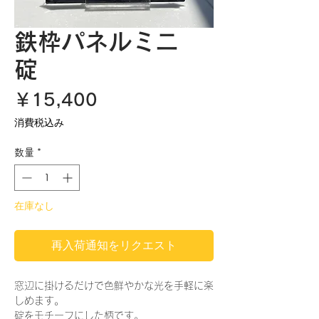
鉄枠パネルミニ
碇
価
￥15,400
格
消費税込み
数量
*
在庫なし
再入荷通知をリクエスト
窓辺に掛けるだけで色鮮やかな光を手軽に楽
しめます。
碇をモチーフにした柄です。