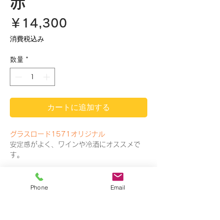
赤
価
￥14,300
格
消費税込み
数量
*
カートに追加する
グラスロード1571オリジナル
安定感がよく、ワインや冷酒にオススメで
す。
商品情報
Phone
Email
鈴木先生が作り上げるグラスロード1571オ
リジナルは、長崎ならではの模様で、特に人